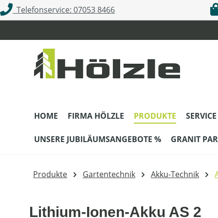
Telefonservice: 07053 8466
m Hauptinhalt springen
Zur Suche springen
Zur Hauptnavigation springen
HOME
FIRMA HÖLZLE
PRODUKTE
SERVICE
UNSERE JUBILÄUMSANGEBOTE %
GRANIT PAR
Produkte
Gartentechnik
Akku-Technik
Lithium-Ionen-Akku AS 2