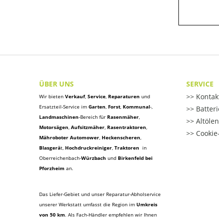
ÜBER UNS
SERVICE
Kontak
Wir bieten
Verkauf
,
Service
,
Reparaturen
und
Ersatzteil-Service im
Garten
,
Forst
,
Kommunal
-,
Batter
Landmaschinen
-Bereich für
Rasenmäher
,
Altöle
Motorsägen
,
Aufsitzmäher
,
Rasentraktoren
,
Cookie-
Mähroboter Automower
,
Heckenscheren
,
Blasgerä
t
,
Hochdruckreiniger
,
Traktoren
in
Oberreichenbach-
Würzbach
und
Birkenfeld bei
Pforzheim
an.
Das Liefer-Gebiet und unser Reparatur-Abholservice
unserer Werkstatt umfasst die Region im
Umkreis
von 50 km
. Als Fach-Händler empfehlen wir Ihnen