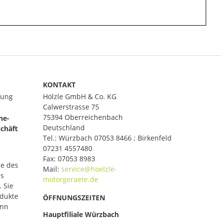
KONTAKT
lung
Hölzle GmbH & Co. KG
Calwerstrasse 75
75394 Oberreichenbach
ne-
Deutschland
chäft
Tel.:
Würzbach 07053 8466 ; Birkenfeld
07231 4557480
Fax: 07053 8983
le des
Mail:
es
 Sie
odukte
ÖFFNUNGSZEITEN
ann
Hauptfiliale Würzbach