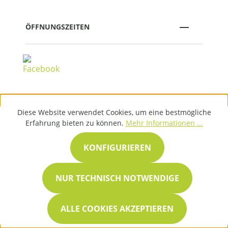
ÖFFNUNGSZEITEN
VERTRAG WIDERRUFEN
Diese Website verwendet Cookies, um eine bestmögliche
Erfahrung bieten zu können.
Mehr Informationen ...
KONFIGURIEREN
Ein Fachhändler von
NUR TECHNISCH NOTWENDIGE
ALLE COOKIES AKZEPTIEREN
* Alle Preise inkl. gesetzl.
Mehrwertsteuer zzgl.
Versandkosten