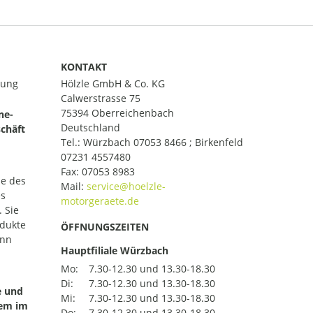
KONTAKT
lung
Hölzle GmbH & Co. KG
Calwerstrasse 75
75394 Oberreichenbach
ne-
Deutschland
chäft
Tel.:
Würzbach 07053 8466 ; Birkenfeld
07231 4557480
Fax: 07053 8983
le des
Mail:
es
 Sie
odukte
ÖFFNUNGSZEITEN
ann
Hauptfiliale Würzbach
Mo:
7.30-12.30 und 13.30-18.30
Di:
7.30-12.30 und 13.30-18.30
e und
Mi:
7.30-12.30 und 13.30-18.30
uem im
Do:
7.30-12.30 und 13.30-18.30