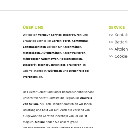
ÜBER UNS
SERVICE
Kontak
Wir bieten
Verkauf
,
Service
,
Reparaturen
und
Ersatzteil-Service im
Garten
,
Forst
,
Kommunal
-,
Batter
Landmaschinen
-Bereich für
Rasenmäher
,
Altöle
Motorsägen
,
Aufsitzmäher
,
Rasentraktoren
,
Cookie-
Mähroboter Automower
,
Heckenscheren
,
Blasgerä
t
,
Hochdruckreiniger
,
Traktoren
in
Oberreichenbach-
Würzbach
und
Birkenfeld bei
Pforzheim
an.
Das Liefer-Gebiet und unser Reparatur-Abholservice
unserer Werkstatt umfasst die Region im
Umkreis
von 50 km
. Als Fach-Händler empfehlen wir Ihnen
Beratung und Kauf vor Ort. Auch ein Versand von
ausgewählten Geräten innerhalb von 50 km ist
möglich.
Online
finden Sie unsere große
Produktauswahl von hochwertigen Marken-Geräten
.