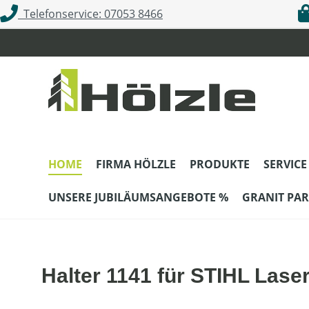
Telefonservice: 07053 8466
m Hauptinhalt springen
Zur Suche springen
Zur Hauptnavigation springen
HOME
FIRMA HÖLZLE
PRODUKTE
SERVICE
UNSERE JUBILÄUMSANGEBOTE %
GRANIT PAR
Halter 1141 für STIHL Laser