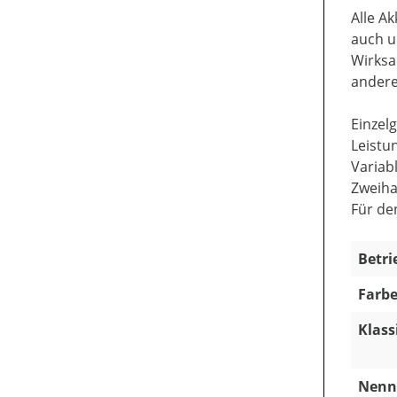
Alle A
auch u
Wirksa
andere
Einzel
Leistu
Variab
Zweiha
Für de
Betri
Farbe
Klass
Nenns