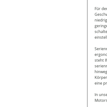
Für de
Geschw
niedri
gering
schalt
einstel
Serien
ergono
steht 
serien
hinweg
Körper
eine p
In uns
Motors