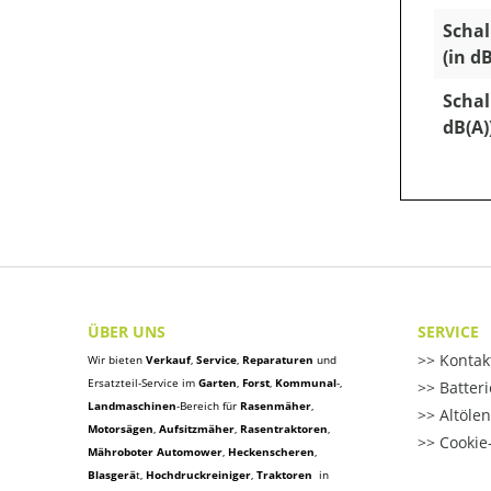
Schal
(in dB
Schal
dB(A)
ÜBER UNS
SERVICE
Kontak
Wir bieten
Verkauf
,
Service
,
Reparaturen
und
Ersatzteil-Service im
Garten
,
Forst
,
Kommunal
-,
Batter
Landmaschinen
-Bereich für
Rasenmäher
,
Altöle
Motorsägen
,
Aufsitzmäher
,
Rasentraktoren
,
Cookie-
Mähroboter Automower
,
Heckenscheren
,
Blasgerä
t
,
Hochdruckreiniger
,
Traktoren
in