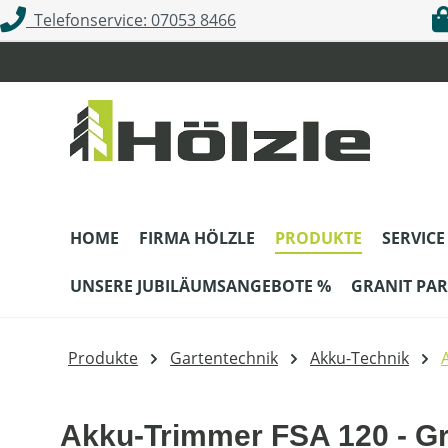
Telefonservice: 07053 8466
m Hauptinhalt springen
Zur Suche springen
Zur Hauptnavigation springen
HOME
FIRMA HÖLZLE
PRODUKTE
SERVICE
UNSERE JUBILÄUMSANGEBOTE %
GRANIT PAR
Produkte
Gartentechnik
Akku-Technik
Akku-Trimmer FSA 120 - G