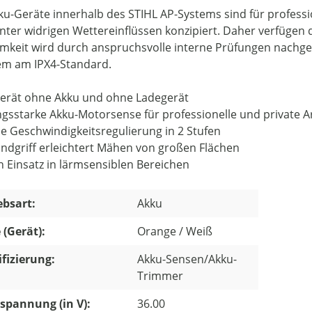
kku-Geräte innerhalb des STIHL AP-Systems sind für profess
nter widrigen Wettereinflüssen konzipiert. Daher verfügen 
mkeit wird durch anspruchsvolle interne Prüfungen nachgewi
m am IPX4-Standard.
gerät ohne Akku und ohne Ladegerät
ngsstarke Akku-Motorsense für professionelle und private A
le Geschwindigkeitsregulierung in 2 Stufen
ndgriff erleichtert Mähen von großen Flächen
n Einsatz in lärmsensiblen Bereichen
ebsart:
Akku
 (Gerät):
Orange / Weiß
ifizierung:
Akku-Sensen/Akku-
Trimmer
pannung (in V):
36.00