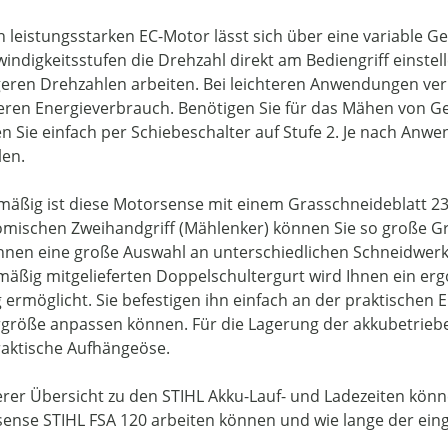
n leistungsstarken EC-Motor lässt sich über eine variable G
indigkeitsstufen die Drehzahl direkt am Bediengriff einstel
geren Drehzahlen arbeiten. Bei leichteren Anwendungen verl
eren Energieverbrauch. Benötigen Sie für das Mähen von Ge
en Sie einfach per Schiebeschalter auf Stufe 2. Je nach An
len.
mäßig ist diese Motorsense mit einem Grasschneideblatt 23
mischen Zweihandgriff (Mählenker) können Sie so große Gr
Ihnen eine große Auswahl an unterschiedlichen Schneidwe
mäßig mitgelieferten Doppelschultergurt wird Ihnen ein e
 ermöglicht. Sie befestigen ihn einfach an der praktischen 
größe anpassen können. Für die Lagerung der akkubetrieb
raktische Aufhängeöse.
erer Übersicht zu den STIHL Akku-Lauf- und Ladezeiten könne
ense STIHL FSA 120 arbeiten können und wie lange der ein