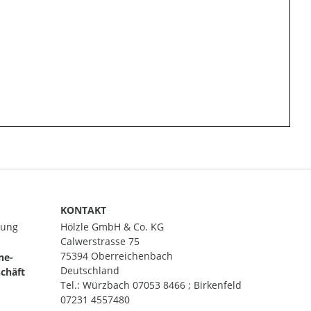
KONTAKT
lung
Hölzle GmbH & Co. KG
Calwerstrasse 75
75394 Oberreichenbach
ne-
Deutschland
chäft
Tel.:
Würzbach 07053 8466 ; Birkenfeld
07231 4557480