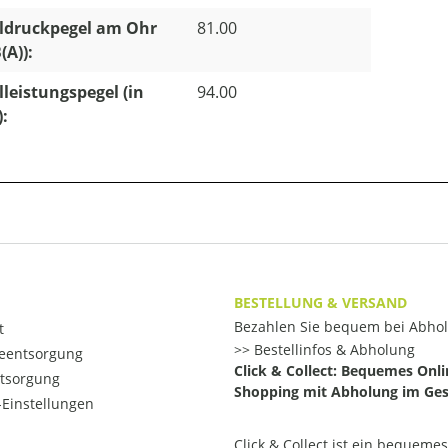
ldruckpegel am Ohr
81.00
(A)):
lleistungspegel (in
94.00
):
BESTELLUNG & VERSAND
Bezahlen Sie bequem bei Abho
t
Bestellinfos & Abholung
ieentsorgung
Click & Collect: Bequemes Onli
ntsorgung
Shopping mit Abholung im Ges
Einstellungen
Click & Collect ist ein bequemes