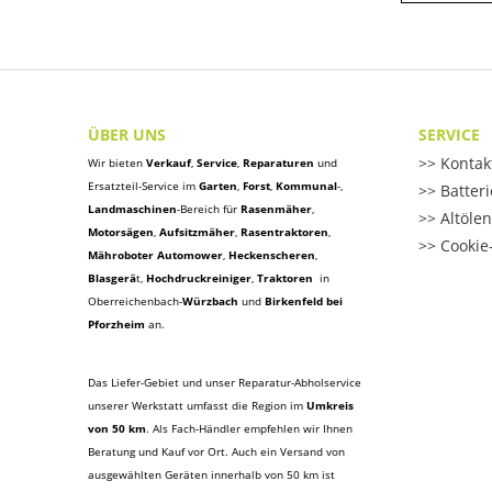
ÜBER UNS
SERVICE
Kontak
Wir bieten
Verkauf
,
Service
,
Reparaturen
und
Ersatzteil-Service im
Garten
,
Forst
,
Kommunal
-,
Batter
Landmaschinen
-Bereich für
Rasenmäher
,
Altöle
Motorsägen
,
Aufsitzmäher
,
Rasentraktoren
,
Cookie-
Mähroboter Automower
,
Heckenscheren
,
Blasgerä
t
,
Hochdruckreiniger
,
Traktoren
in
Oberreichenbach-
Würzbach
und
Birkenfeld bei
Pforzheim
an.
Das Liefer-Gebiet und unser Reparatur-Abholservice
unserer Werkstatt umfasst die Region im
Umkreis
von 50 km
. Als Fach-Händler empfehlen wir Ihnen
Beratung und Kauf vor Ort. Auch ein Versand von
ausgewählten Geräten innerhalb von 50 km ist