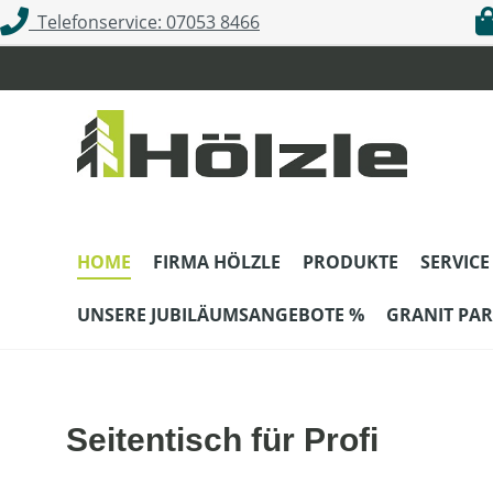
Telefonservice: 07053 8466
m Hauptinhalt springen
Zur Suche springen
Zur Hauptnavigation springen
HOME
FIRMA HÖLZLE
PRODUKTE
SERVICE
UNSERE JUBILÄUMSANGEBOTE %
GRANIT PAR
Seitentisch für Profi