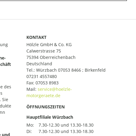
KONTAKT
lung
Hölzle GmbH & Co. KG
Calwerstrasse 75
75394 Oberreichenbach
ne-
Deutschland
chäft
Tel.:
Würzbach 07053 8466 ; Birkenfeld
07231 4557480
Fax: 07053 8983
le des
Mail:
es
 Sie
odukte
ÖFFNUNGSZEITEN
ann
Hauptfiliale Würzbach
Mo:
7.30-12.30 und 13.30-18.30
Di:
7.30-12.30 und 13.30-18.30
e und