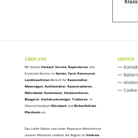
Klass
ÜBER UNS
SERVICE
Kontak
Wir bieten
Verkauf
,
Service
,
Reparaturen
und
Ersatzteil-Service im
Garten
,
Forst
,
Kommunal
-,
Batter
Landmaschinen
-Bereich für
Rasenmäher
,
Altöle
Motorsägen
,
Aufsitzmäher
,
Rasentraktoren
,
Cookie-
Mähroboter Automower
,
Heckenscheren
,
Blasgerä
t
,
Hochdruckreiniger
,
Traktoren
in
Oberreichenbach-
Würzbach
und
Birkenfeld bei
Pforzheim
an.
Das Liefer-Gebiet und unser Reparatur-Abholservice
unserer Werkstatt umfasst die Region im
Umkreis