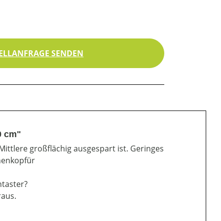
ELLANFRAGE SENDEN
0 cm"
Mittlere großflächig ausgespart ist. Geringes
enenkopfür
ntaster?
raus.