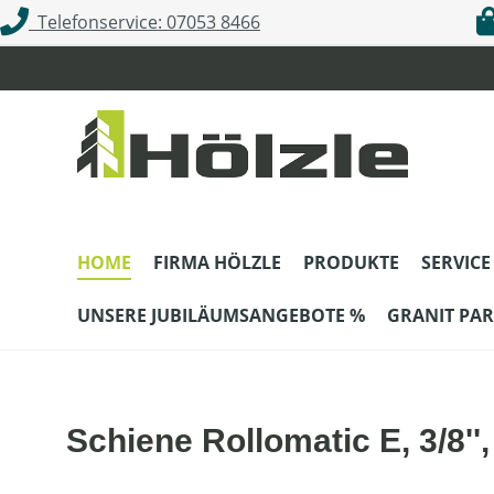
Telefonservice: 07053 8466
m Hauptinhalt springen
Zur Suche springen
Zur Hauptnavigation springen
HOME
FIRMA HÖLZLE
PRODUKTE
SERVICE
UNSERE JUBILÄUMSANGEBOTE %
GRANIT PAR
Schiene Rollomatic E, 3/8'',