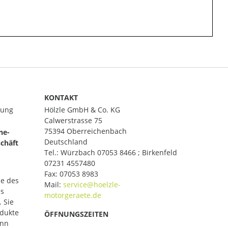
KONTAKT
lung
Hölzle GmbH & Co. KG
Calwerstrasse 75
75394 Oberreichenbach
ne-
Deutschland
chäft
Tel.:
Würzbach 07053 8466 ; Birkenfeld
07231 4557480
Fax: 07053 8983
le des
Mail:
es
 Sie
odukte
ÖFFNUNGSZEITEN
ann