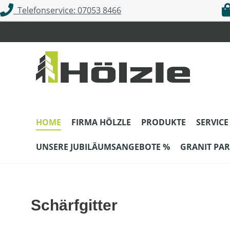
Telefonservice: 07053 8466
m Hauptinhalt springen
Zur Suche springen
Zur Hauptnavigation springen
HOME
FIRMA HÖLZLE
PRODUKTE
SERVICE
UNSERE JUBILÄUMSANGEBOTE %
GRANIT PAR
Schärfgitter