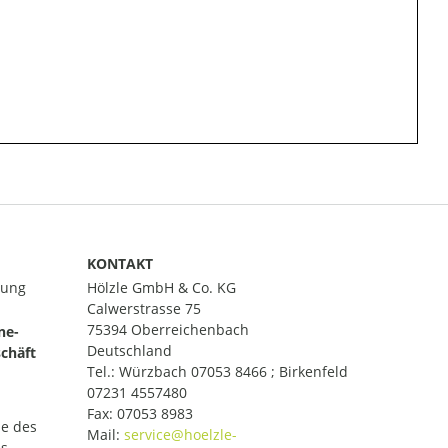
KONTAKT
lung
Hölzle GmbH & Co. KG
Calwerstrasse 75
75394 Oberreichenbach
ne-
Deutschland
chäft
Tel.:
Würzbach 07053 8466 ; Birkenfeld
07231 4557480
Fax: 07053 8983
le des
Mail:
es