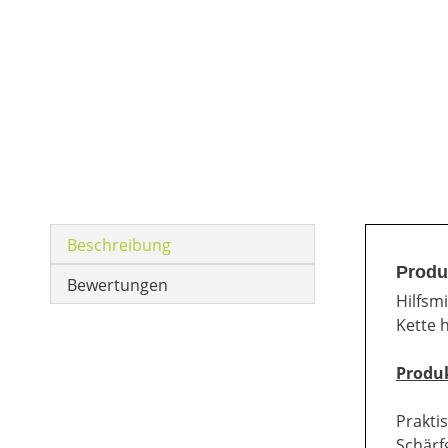
Beschreibung
Produ
Bewertungen
Hilfsm
Kette 
Produ
Prakti
Schärf