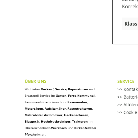
Korrek
Klass
ÜBER UNS
SERVICE
Kontak
Wir bieten
Verkauf
,
Service
,
Reparaturen
und
Ersatzteil-Service im
Garten
,
Forst
,
Kommunal
-,
Batter
Landmaschinen
-Bereich für
Rasenmäher
,
Altöle
Motorsägen
,
Aufsitzmäher
,
Rasentraktoren
,
Cookie-
Mähroboter Automower
,
Heckenscheren
,
Blasgerä
t
,
Hochdruckreiniger
,
Traktoren
in
Oberreichenbach-
Würzbach
und
Birkenfeld bei
Pforzheim
an.