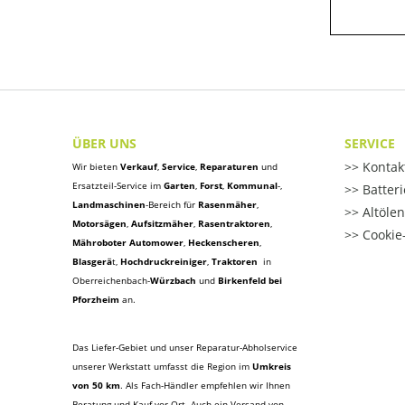
ÜBER UNS
SERVICE
Kontak
Wir bieten
Verkauf
,
Service
,
Reparaturen
und
Ersatzteil-Service im
Garten
,
Forst
,
Kommunal
-,
Batter
Landmaschinen
-Bereich für
Rasenmäher
,
Altöle
Motorsägen
,
Aufsitzmäher
,
Rasentraktoren
,
Cookie-
Mähroboter Automower
,
Heckenscheren
,
Blasgerä
t
,
Hochdruckreiniger
,
Traktoren
in
Oberreichenbach-
Würzbach
und
Birkenfeld bei
Pforzheim
an.
Das Liefer-Gebiet und unser Reparatur-Abholservice
unserer Werkstatt umfasst die Region im
Umkreis
von 50 km
. Als Fach-Händler empfehlen wir Ihnen
Beratung und Kauf vor Ort. Auch ein Versand von