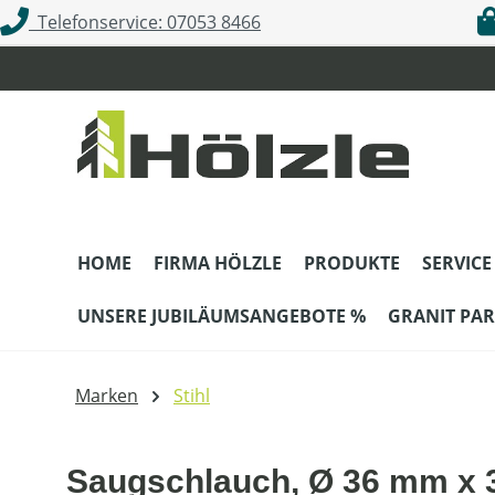
Telefonservice: 07053 8466
m Hauptinhalt springen
Zur Suche springen
Zur Hauptnavigation springen
HOME
FIRMA HÖLZLE
PRODUKTE
SERVICE
UNSERE JUBILÄUMSANGEBOTE %
GRANIT PAR
Marken
Stihl
Saugschlauch, Ø 36 mm x 3,