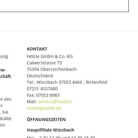
KONTAKT
lung
Hölzle GmbH & Co. KG
Calwerstrasse 75
75394 Oberreichenbach
ne-
Deutschland
chäft
Tel.:
Würzbach 07053 8466 ; Birkenfeld
07231 4557480
Fax: 07053 8983
le des
Mail:
es
 Sie
odukte
ÖFFNUNGSZEITEN
ann
Hauptfiliale Würzbach
Mo:
7.30-12.30 und 13.30-18.30