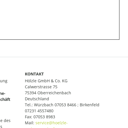
KONTAKT
lung
Hölzle GmbH & Co. KG
Calwerstrasse 75
75394 Oberreichenbach
ne-
Deutschland
chäft
Tel.:
Würzbach 07053 8466 ; Birkenfeld
07231 4557480
Fax: 07053 8983
le des
Mail:
es