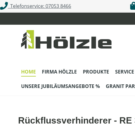
Telefonservice: 07053 8466
m Hauptinhalt springen
Zur Suche springen
Zur Hauptnavigation springen
HOME
FIRMA HÖLZLE
PRODUKTE
SERVICE
UNSERE JUBILÄUMSANGEBOTE %
GRANIT PAR
Rückflussverhinderer - RE 