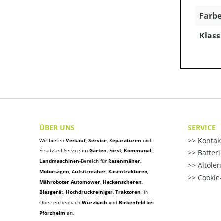
Farbe
Klass
ÜBER UNS
SERVICE
Kontak
Wir bieten
Verkauf
,
Service
,
Reparaturen
und
Ersatzteil-Service im
Garten
,
Forst
,
Kommunal
-,
Batter
Landmaschinen
-Bereich für
Rasenmäher
,
Altöle
Motorsägen
,
Aufsitzmäher
,
Rasentraktoren
,
Cookie-
Mähroboter Automower
,
Heckenscheren
,
Blasgerä
t
,
Hochdruckreiniger
,
Traktoren
in
Oberreichenbach-
Würzbach
und
Birkenfeld bei
Pforzheim
an.