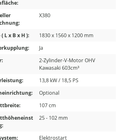
fläche:
eller
X380
ichnung:
 L x B x H ):
1830 x 1560 x 1200 mm
erkupplung:
Ja
r:
2-Zylinder-V-Motor OHV
Kawasaki 603cm³
leistung:
13,8 kW / 18,5 PS
einrichtung:
Optional
ttbreite:
107 cm
itthöheneinst
25 - 102 mm
g:
system:
Elektrostart