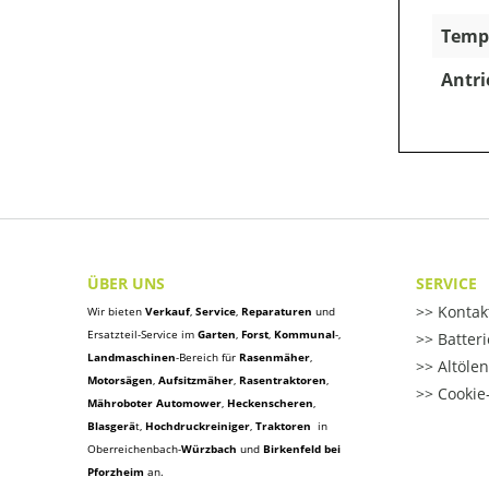
Temp
Antri
ÜBER UNS
SERVICE
Kontak
Wir bieten
Verkauf
,
Service
,
Reparaturen
und
Ersatzteil-Service im
Garten
,
Forst
,
Kommunal
-,
Batter
Landmaschinen
-Bereich für
Rasenmäher
,
Altöle
Motorsägen
,
Aufsitzmäher
,
Rasentraktoren
,
Cookie-
Mähroboter Automower
,
Heckenscheren
,
Blasgerä
t
,
Hochdruckreiniger
,
Traktoren
in
Oberreichenbach-
Würzbach
und
Birkenfeld bei
Pforzheim
an.