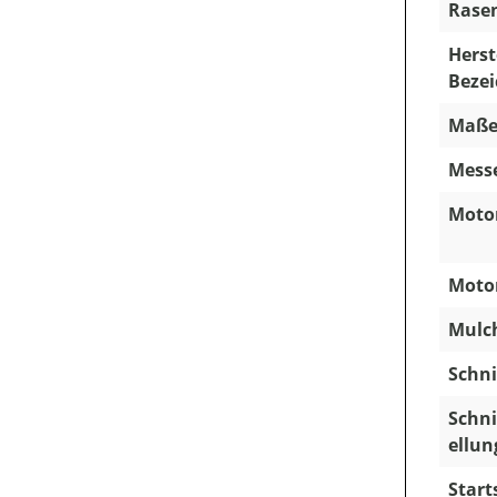
Rasen
Herst
Beze
Maße (
Mess
Moto
Motor
Mulch
Schni
Schn
ellun
Start