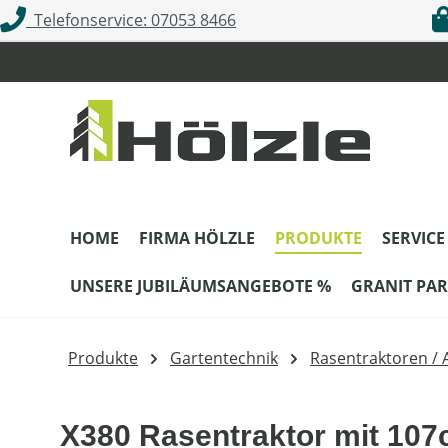
Telefonservice: 07053 8466
m Hauptinhalt springen
Zur Suche springen
Zur Hauptnavigation springen
HOME
FIRMA HÖLZLE
PRODUKTE
SERVICE
UNSERE JUBILÄUMSANGEBOTE %
GRANIT PAR
Produkte
Gartentechnik
Rasentraktoren / 
X380 Rasentraktor mit 10