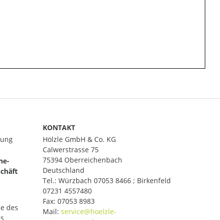
KONTAKT
lung
Hölzle GmbH & Co. KG
Calwerstrasse 75
75394 Oberreichenbach
ne-
Deutschland
chäft
Tel.:
Würzbach 07053 8466 ; Birkenfeld
07231 4557480
Fax: 07053 8983
le des
Mail:
es