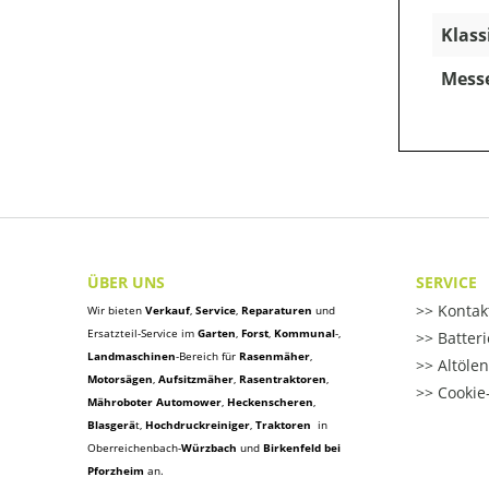
Klass
Mess
ÜBER UNS
SERVICE
Kontak
Wir bieten
Verkauf
,
Service
,
Reparaturen
und
Ersatzteil-Service im
Garten
,
Forst
,
Kommunal
-,
Batter
Landmaschinen
-Bereich für
Rasenmäher
,
Altöle
Motorsägen
,
Aufsitzmäher
,
Rasentraktoren
,
Cookie-
Mähroboter Automower
,
Heckenscheren
,
Blasgerä
t
,
Hochdruckreiniger
,
Traktoren
in
Oberreichenbach-
Würzbach
und
Birkenfeld bei
Pforzheim
an.