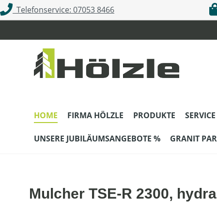
Telefonservice: 07053 8466
m Hauptinhalt springen
Zur Suche springen
Zur Hauptnavigation springen
HOME
FIRMA HÖLZLE
PRODUKTE
SERVICE
UNSERE JUBILÄUMSANGEBOTE %
GRANIT PAR
Mulcher TSE-R 2300, hydrau