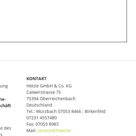
KONTAKT
lung
Hölzle GmbH & Co. KG
Calwerstrasse 75
75394 Oberreichenbach
ne-
Deutschland
chäft
Tel.:
Würzbach 07053 8466 ; Birkenfeld
07231 4557480
Fax: 07053 8983
le des
Mail:
es