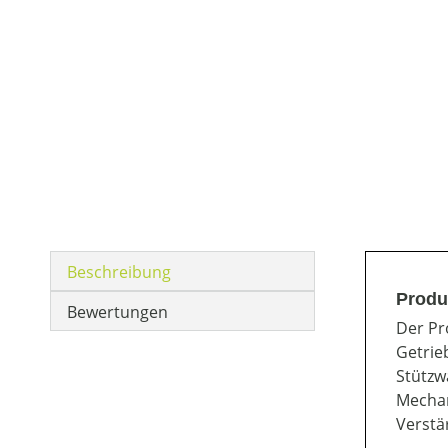
Beschreibung
Produ
Bewertungen
Der Pr
Getrie
Stützw
Mechan
Verstä