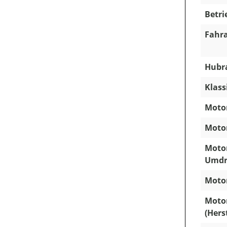
Betri
Fahra
Hubra
Klass
Motor
Motor
Motor
Umdr
Motor
Moto
(Hers