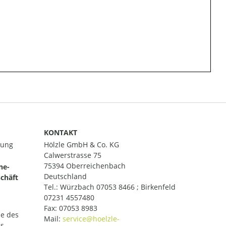
KONTAKT
lung
Hölzle GmbH & Co. KG
Calwerstrasse 75
75394 Oberreichenbach
ne-
Deutschland
chäft
Tel.:
Würzbach 07053 8466 ; Birkenfeld
07231 4557480
Fax: 07053 8983
le des
Mail:
es