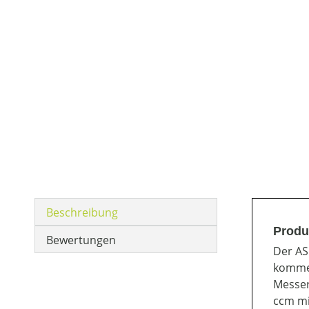
Beschreibung
Produ
Bewertungen
Der AS
kommen
Messer
ccm mi