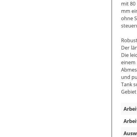
mit 80
mm ein
ohne S
steuer
Robust
Der lä
Die le
einem 
Abmess
und pu
Tank s
Gebiet
Arbei
Arbei
Ausw