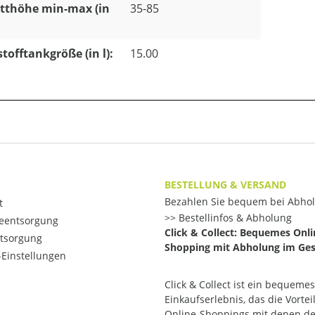
tthöhe min-max (in
35-85
stofftankgröße (in l):
15.00
BESTELLUNG & VERSAND
Bezahlen Sie bequem bei Abho
t
Bestellinfos & Abholung
ieentsorgung
Click & Collect: Bequemes Onli
ntsorgung
Shopping mit Abholung im Ges
Einstellungen
Click & Collect ist ein bequemes
Einkaufserlebnis, das die Vortei
Online-Shoppings mit denen d