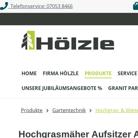
Telefonservice: 07053 8466
m Hauptinhalt springen
Zur Suche springen
Zur Hauptnavigation springen
HOME
FIRMA HÖLZLE
PRODUKTE
SERVICE
UNSERE JUBILÄUMSANGEBOTE %
GRANIT PAR
Produkte
Gartentechnik
Hochgras- & Wie
Hochgrasmäher Aufsitzer 