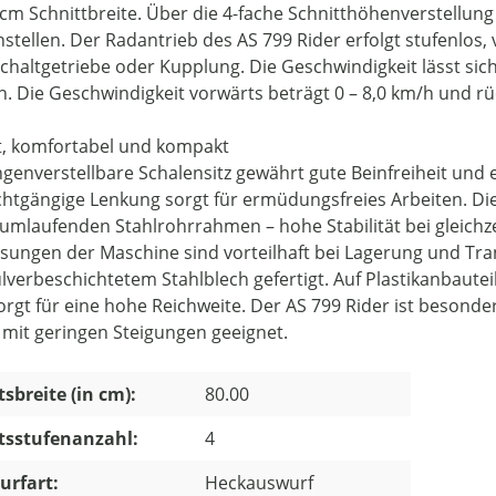
 cm Schnittbreite. Über die 4-fache Schnitthöhenverstellung 
stellen. Der Radantrieb des AS 799 Rider erfolgt stufenlos,
chaltgetriebe oder Kupplung. Die Geschwindigkeit lässt sic
n. Die Geschwindigkeit vorwärts beträgt 0 – 8,0 km/h und rü
, komfortabel und kompakt
ngenverstellbare Schalensitz gewährt gute Beinfreiheit und 
ichtgängige Lenkung sorgt für ermüdungsfreies Arbeiten. Di
umlaufenden Stahlrohrrahmen – hohe Stabilität bei gleichz
ungen der Maschine sind vorteilhaft bei Lagerung und Trans
lverbeschichtetem Stahlblech gefertigt. Auf Plastikanbauteil
orgt für eine hohe Reichweite. Der AS 799 Rider ist besond
 mit geringen Steigungen geeignet.
tsbreite (in cm):
80.00
tsstufenanzahl:
4
urfart:
Heckauswurf