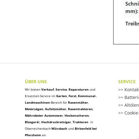
Schni
mm):
Treib
ÜBER UNS
SERVICE
Kontak
Wir bieten
Verkauf
,
Service
,
Reparaturen
und
Ersatzteil-Service im
Garten
,
Forst
,
Kommunal
-,
Batter
Landmaschinen
-Bereich für
Rasenmäher
,
Altöle
Motorsägen
,
Aufsitzmäher
,
Rasentraktoren
,
Cookie-
Mähroboter Automower
,
Heckenscheren
,
Blasgerä
t
,
Hochdruckreiniger
,
Traktoren
in
Oberreichenbach-
Würzbach
und
Birkenfeld bei
Pforzheim
an.