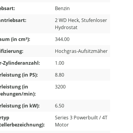
ebsart:
Benzin
ntriebsart:
2 WD Heck, Stufenloser
Hydrostat
um (in cm³):
344.00
ifizierung:
Hochgras-Aufsitzmäher
-Zylinderanzahl:
1.00
leistung (in PS):
8.80
leistung (in
3200
ehungen/min):
leistung (in kW):
6.50
rtyp
Series 3 Powerbuilt / 4T
tellerbezeichnung):
Motor