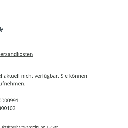
*
 Versandkosten
el aktuell nicht verfügbar. Sie können
aufnehmen.
0000991
800102
uktsicherheitsverordnung (GPSR):