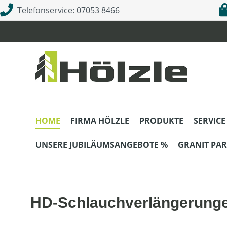
Telefonservice: 07053 8466
m Hauptinhalt springen
Zur Suche springen
Zur Hauptnavigation springen
HOME
FIRMA HÖLZLE
PRODUKTE
SERVICE
UNSERE JUBILÄUMSANGEBOTE %
GRANIT PAR
HD-Schlauchverlängerungen