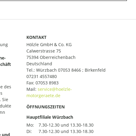
KONTAKT
lung
Hölzle GmbH & Co. KG
Calwerstrasse 75
75394 Oberreichenbach
ne-
Deutschland
chäft
Tel.:
Würzbach 07053 8466 ; Birkenfeld
07231 4557480
Fax: 07053 8983
le des
Mail:
es
 Sie
odukte
ÖFFNUNGSZEITEN
ann
Hauptfiliale Würzbach
Mo:
7.30-12.30 und 13.30-18.30
Di:
7.30-12.30 und 13.30-18.30
e und