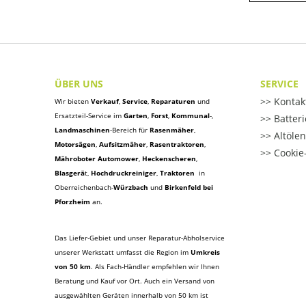
ÜBER UNS
SERVICE
Kontak
Wir bieten
Verkauf
,
Service
,
Reparaturen
und
Ersatzteil-Service im
Garten
,
Forst
,
Kommunal
-,
Batter
Landmaschinen
-Bereich für
Rasenmäher
,
Altöle
Motorsägen
,
Aufsitzmäher
,
Rasentraktoren
,
Cookie-
Mähroboter Automower
,
Heckenscheren
,
Blasgerä
t
,
Hochdruckreiniger
,
Traktoren
in
Oberreichenbach-
Würzbach
und
Birkenfeld bei
Pforzheim
an.
Das Liefer-Gebiet und unser Reparatur-Abholservice
unserer Werkstatt umfasst die Region im
Umkreis
von 50 km
. Als Fach-Händler empfehlen wir Ihnen
Beratung und Kauf vor Ort. Auch ein Versand von
ausgewählten Geräten innerhalb von 50 km ist