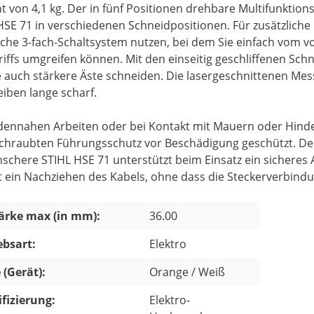
t von 4,1 kg. Der in fünf Positionen drehbare Multifunktion
HSE 71 in verschiedenen Schneidpositionen. Für zusätzlich
sche 3-fach-Schaltsystem nutzen, bei dem Sie einfach vom 
iffs umgreifen können. Mit den einseitig geschliffenen Sc
e auch stärkere Äste schneiden. Die lasergeschnittenen Me
eiben lange scharf.
dennahen Arbeiten oder bei Kontakt mit Mauern oder Hind
chraubten Führungsschutz vor Beschädigung geschützt. Der 
schere STIHL HSE 71 unterstützt beim Einsatz ein sicheres A
t ein Nachziehen des Kabels, ohne dass die Steckerverbindu
ärke max (in mm):
36.00
ebsart:
Elektro
 (Gerät):
Orange / Weiß
ifizierung:
Elektro-