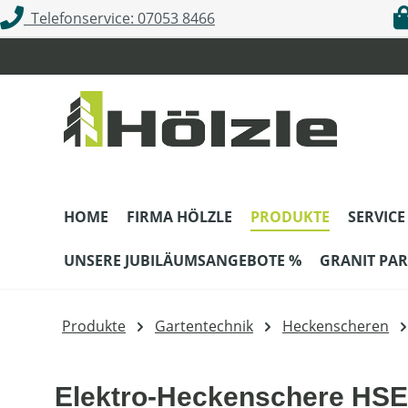
Telefonservice: 07053 8466
m Hauptinhalt springen
Zur Suche springen
Zur Hauptnavigation springen
HOME
FIRMA HÖLZLE
PRODUKTE
SERVICE
UNSERE JUBILÄUMSANGEBOTE %
GRANIT PAR
Produkte
Gartentechnik
Heckenscheren
Elektro-Heckenschere HSE 