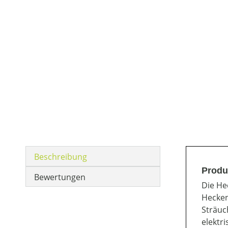
Beschreibung
Produ
Bewertungen
Die He
Hecken
Sträuc
elektr