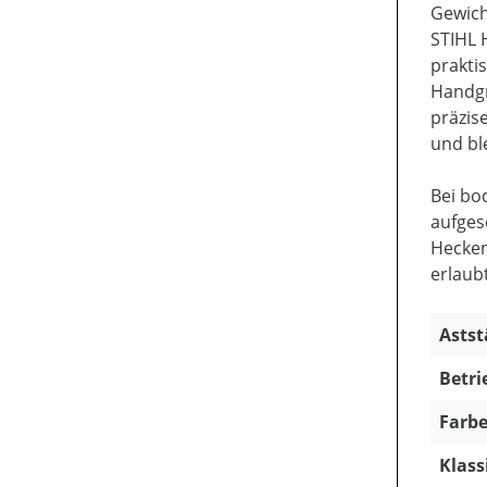
Gewich
STIHL 
prakti
Handgr
präzis
und bl
Bei bo
aufges
Hecken
erlaub
Astst
Betri
Farbe
Klass