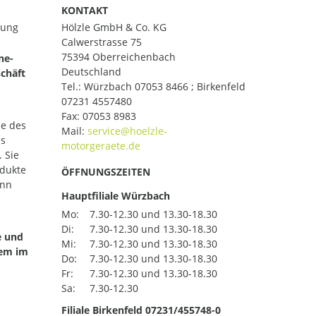
KONTAKT
lung
Hölzle GmbH & Co. KG
Calwerstrasse 75
75394 Oberreichenbach
ne-
Deutschland
chäft
Tel.:
Würzbach 07053 8466 ; Birkenfeld
07231 4557480
Fax: 07053 8983
le des
Mail:
es
 Sie
odukte
ÖFFNUNGSZEITEN
ann
Hauptfiliale Würzbach
Mo:
7.30-12.30 und 13.30-18.30
Di:
7.30-12.30 und 13.30-18.30
e und
Mi:
7.30-12.30 und 13.30-18.30
uem im
Do:
7.30-12.30 und 13.30-18.30
Fr:
7.30-12.30 und 13.30-18.30
Sa:
7.30-12.30
Filiale Birkenfeld 07231/455748-0