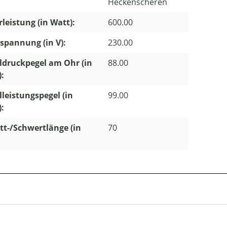
Heckenscheren
leistung (in Watt):
600.00
pannung (in V):
230.00
ldruckpegel am Ohr (in
88.00
):
lleistungspegel (in
99.00
):
tt-/Schwertlänge (in
70