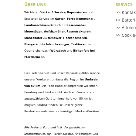
ÜBER UNS
SERVICE
Kontak
Wir bieten
Verkauf
,
Service
,
Reparaturen
und
Ersatzteil-Service im
Garten
,
Forst
,
Kommunal
-,
Batter
Landmaschinen
-Bereich für
Rasenmäher
,
Altöle
Motorsägen
,
Aufsitzmäher
,
Rasentraktoren
,
Cookie-
Mähroboter Automower
,
Heckenscheren
,
Blasgerä
t
,
Hochdruckreiniger
,
Traktoren
in
Oberreichenbach-
Würzbach
und
Birkenfeld bei
Pforzheim
an.
Das Liefer-Gebiet und unser Reparatur-Abholservice
unserer Werkstatt umfasst die Region im
Umkreis
von 50 km
. Als Fach-Händler empfehlen wir Ihnen
Beratung und Kauf vor Ort. Auch ein Versand von
ausgewählten Geräten innerhalb von 50 km ist
möglich.
Online
finden Sie unsere große
Produktauswahl von hochwertigen Marken-Geräten
.
Alle Preise in Euro und inkl. der gesetzlichen
Mehrwertsteuer, zzgl. Versandkosten. Änderungen und