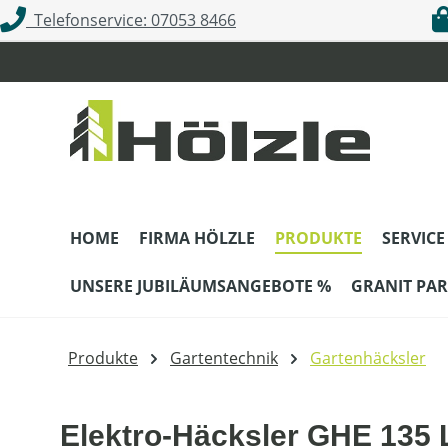
Telefonservice: 07053 8466
m Hauptinhalt springen
Zur Suche springen
Zur Hauptnavigation springen
HOME
FIRMA HÖLZLE
PRODUKTE
SERVICE
UNSERE JUBILÄUMSANGEBOTE %
GRANIT PAR
Produkte
Gartentechnik
Gartenhäcksler
Elektro-Häcksler GHE 135 