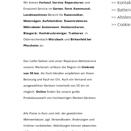
Kontak
Wir bieten
Verkauf
,
Service
,
Reparaturen
und
Ersatzteil-Service im
Garten
,
Forst
,
Kommunal
-,
Batter
Landmaschinen
-Bereich für
Rasenmäher
,
Altöle
Motorsägen
,
Aufsitzmäher
,
Rasentraktoren
,
Cookie-
Mähroboter Automower
,
Heckenscheren
,
Blasgerä
t
,
Hochdruckreiniger
,
Traktoren
in
Oberreichenbach-
Würzbach
und
Birkenfeld bei
Pforzheim
an.
Das Liefer-Gebiet und unser Reparatur-Abholservice
unserer Werkstatt umfasst die Region im
Umkreis
von 50 km
. Als Fach-Händler empfehlen wir Ihnen
Beratung und Kauf vor Ort. Auch ein Versand von
ausgewählten Geräten innerhalb von 50 km ist
möglich.
Online
finden Sie unsere große
Produktauswahl von hochwertigen Marken-Geräten
.
Alle Preise in Euro und inkl. der gesetzlichen
Mehrwertsteuer, zzgl. Versandkosten. Änderungen und
Irrtümer vorbehalten. Abbildungen können abweichen.