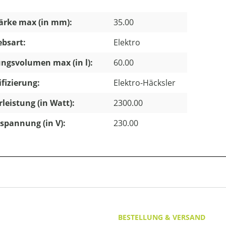
ärke max (in mm):
35.00
ebsart:
Elektro
ngsvolumen max (in l):
60.00
ifizierung:
Elektro-Häcksler
leistung (in Watt):
2300.00
pannung (in V):
230.00
BESTELLUNG & VERSAND