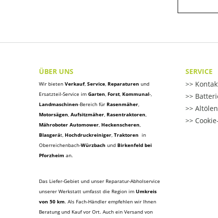
ÜBER UNS
SERVICE
Kontak
Wir bieten
Verkauf
,
Service
,
Reparaturen
und
Ersatzteil-Service im
Garten
,
Forst
,
Kommunal
-,
Batter
Landmaschinen
-Bereich für
Rasenmäher
,
Altöle
Motorsägen
,
Aufsitzmäher
,
Rasentraktoren
,
Cookie-
Mähroboter Automower
,
Heckenscheren
,
Blasgerä
t
,
Hochdruckreiniger
,
Traktoren
in
Oberreichenbach-
Würzbach
und
Birkenfeld bei
Pforzheim
an.
Das Liefer-Gebiet und unser Reparatur-Abholservice
unserer Werkstatt umfasst die Region im
Umkreis
von 50 km
. Als Fach-Händler empfehlen wir Ihnen
Beratung und Kauf vor Ort. Auch ein Versand von