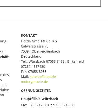
KONTAKT
lung
Hölzle GmbH & Co. KG
Calwerstrasse 75
75394 Oberreichenbach
ne-
Deutschland
chäft
Tel.:
Würzbach 07053 8466 ; Birkenfeld
07231 4557480
Fax: 07053 8983
le des
Mail:
es
 Sie
odukte
ÖFFNUNGSZEITEN
ann
Hauptfiliale Würzbach
Mo:
7.30-12.30 und 13.30-18.30