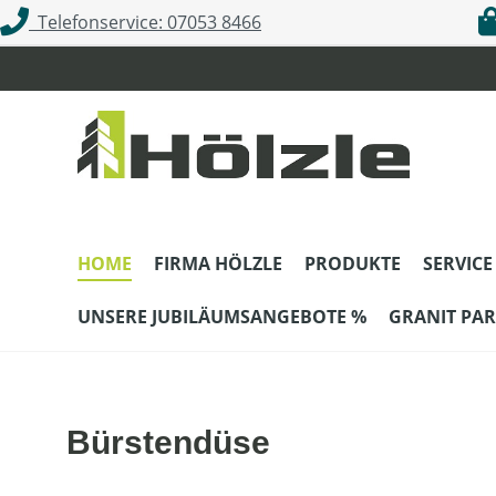
Telefonservice: 07053 8466
m Hauptinhalt springen
Zur Suche springen
Zur Hauptnavigation springen
HOME
FIRMA HÖLZLE
PRODUKTE
SERVICE
UNSERE JUBILÄUMSANGEBOTE %
GRANIT PAR
Bürstendüse