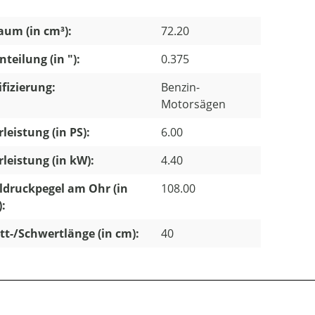
um (in cm³):
72.20
nteilung (in "):
0.375
ifizierung:
Benzin-
Motorsägen
leistung (in PS):
6.00
leistung (in kW):
4.40
ldruckpegel am Ohr (in
108.00
):
tt-/Schwertlänge (in cm):
40