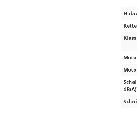
Hubra
Kette
Klass
Motor
Motor
Schal
dB(A)
Schni