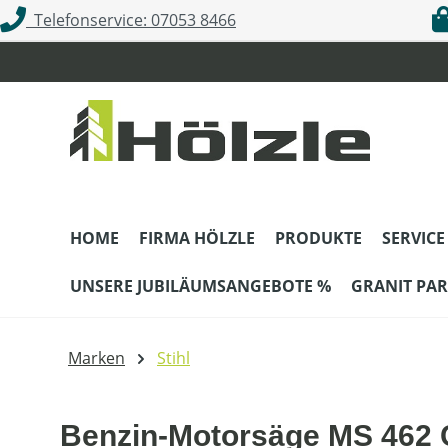
Telefonservice: 07053 8466
m Hauptinhalt springen
Zur Suche springen
Zur Hauptnavigation springen
HOME
FIRMA HÖLZLE
PRODUKTE
SERVICE
UNSERE JUBILÄUMSANGEBOTE %
GRANIT PAR
Marken
Stihl
Benzin-Motorsäge MS 462 