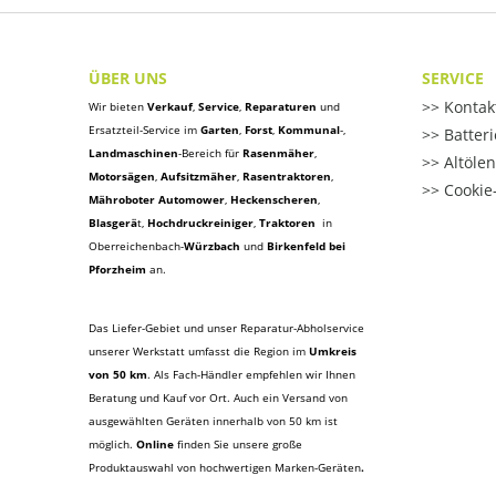
ÜBER UNS
SERVICE
Kontak
Wir bieten
Verkauf
,
Service
,
Reparaturen
und
Ersatzteil-Service im
Garten
,
Forst
,
Kommunal
-,
Batter
Landmaschinen
-Bereich für
Rasenmäher
,
Altöle
Motorsägen
,
Aufsitzmäher
,
Rasentraktoren
,
Cookie-
Mähroboter Automower
,
Heckenscheren
,
Blasgerä
t
,
Hochdruckreiniger
,
Traktoren
in
Oberreichenbach-
Würzbach
und
Birkenfeld bei
Pforzheim
an.
Das Liefer-Gebiet und unser Reparatur-Abholservice
unserer Werkstatt umfasst die Region im
Umkreis
von 50 km
. Als Fach-Händler empfehlen wir Ihnen
Beratung und Kauf vor Ort. Auch ein Versand von
ausgewählten Geräten innerhalb von 50 km ist
möglich.
Online
finden Sie unsere große
Produktauswahl von hochwertigen Marken-Geräten
.