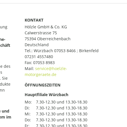
KONTAKT
lung
Hölzle GmbH & Co. KG
Calwerstrasse 75
75394 Oberreichenbach
ne-
Deutschland
chäft
Tel.:
Würzbach 07053 8466 ; Birkenfeld
07231 4557480
Fax: 07053 8983
le des
Mail:
es
 Sie
odukte
ÖFFNUNGSZEITEN
ann
Hauptfiliale Würzbach
Mo:
7.30-12.30 und 13.30-18.30
Di:
7.30-12.30 und 13.30-18.30
e und
Mi:
7.30-12.30 und 13.30-18.30
uem im
Do:
7.30-12.30 und 13.30-18.30
Fr:
7.30-12.30 und 13.30-18.30