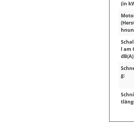
(in k
Moto
(Hers
hnun
Schal
l am 
dB(A)
Schn
g:
Schni
tläng