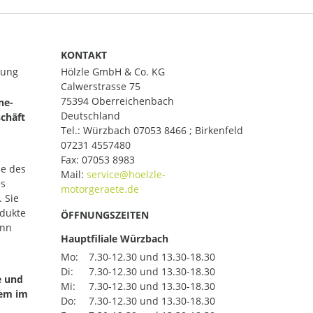
KONTAKT
lung
Hölzle GmbH & Co. KG
Calwerstrasse 75
75394 Oberreichenbach
ne-
Deutschland
chäft
Tel.:
Würzbach 07053 8466 ; Birkenfeld
07231 4557480
Fax: 07053 8983
le des
Mail:
es
 Sie
odukte
ÖFFNUNGSZEITEN
ann
Hauptfiliale Würzbach
Mo:
7.30-12.30 und 13.30-18.30
Di:
7.30-12.30 und 13.30-18.30
e und
Mi:
7.30-12.30 und 13.30-18.30
uem im
Do:
7.30-12.30 und 13.30-18.30