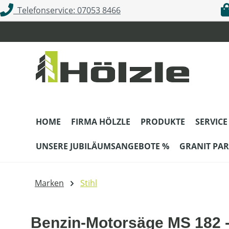
Telefonservice: 07053 8466
m Hauptinhalt springen
Zur Suche springen
Zur Hauptnavigation springen
HOME
FIRMA HÖLZLE
PRODUKTE
SERVICE
UNSERE JUBILÄUMSANGEBOTE %
GRANIT PAR
Marken
Stihl
Benzin-Motorsäge MS 182 -