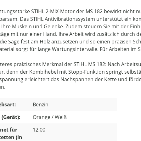
istungsstarke STIHL 2-MIX-Motor der MS 182 bewirkt nicht nu
parsam. Das STIHL Antivibrationssystem unterstützt ein ko
 Ihre Muskeln und Gelenke. Zudem steuern Sie mit der Einh
ge mit nur einer Hand. Ihre Arbeit wird zusätzlich durch den
 die Säge fest am Holz anzusetzen und so einen präzisen Sc
terial sorgt für lange Wartungsintervalle. Für Arbeiten im Sc
iteres praktisches Merkmal der STIHL MS 182: Nach Arbeits
lar, denn der Kombihebel mit Stopp-Funktion springt selbstän
spannung erleichtert das Nachspannen der Kette und förd
en.
ebsart:
Benzin
 (Gerät):
Orange / Weiß
net für
12.00
etten (in