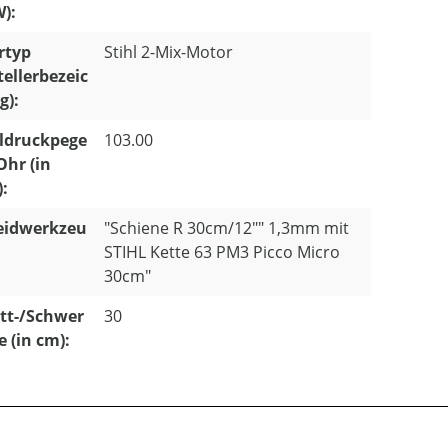
W):
rtyp
Stihl 2-Mix-Motor
tellerbezeic
g):
ldruckpege
103.00
Ohr (in
):
eidwerkzeu
"Schiene R 30cm/12"" 1,3mm mit
STIHL Kette 63 PM3 Picco Micro
30cm"
tt-/Schwer
30
e (in cm):