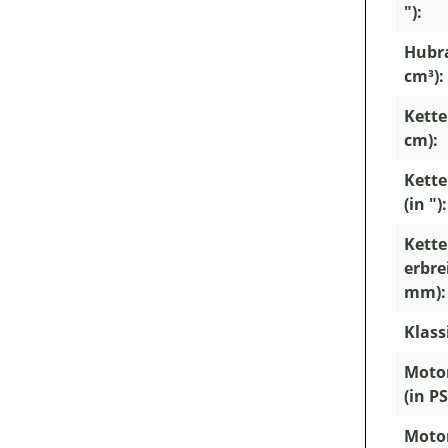
"):
Hubr
cm³):
Kette
cm):
Kette
(in "):
Kette
erbrei
mm):
Klass
Motor
(in PS
Motor