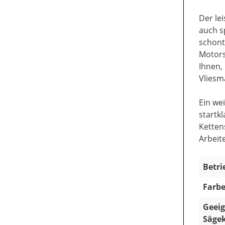
Der le
auch s
schont
Motorsä
Ihnen,
Vliesma
Ein we
startk
Ketten
Arbeit
Betri
Farbe
Geeig
Sägek