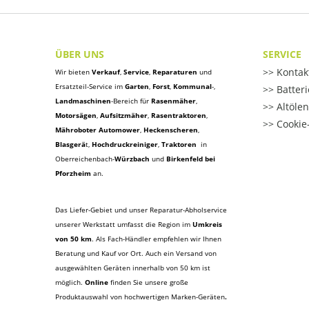
ÜBER UNS
SERVICE
Kontak
Wir bieten
Verkauf
,
Service
,
Reparaturen
und
Ersatzteil-Service im
Garten
,
Forst
,
Kommunal
-,
Batter
Landmaschinen
-Bereich für
Rasenmäher
,
Altöle
Motorsägen
,
Aufsitzmäher
,
Rasentraktoren
,
Cookie-
Mähroboter Automower
,
Heckenscheren
,
Blasgerä
t
,
Hochdruckreiniger
,
Traktoren
in
Oberreichenbach-
Würzbach
und
Birkenfeld bei
Pforzheim
an.
Das Liefer-Gebiet und unser Reparatur-Abholservice
unserer Werkstatt umfasst die Region im
Umkreis
von 50 km
. Als Fach-Händler empfehlen wir Ihnen
Beratung und Kauf vor Ort. Auch ein Versand von
ausgewählten Geräten innerhalb von 50 km ist
möglich.
Online
finden Sie unsere große
Produktauswahl von hochwertigen Marken-Geräten
.