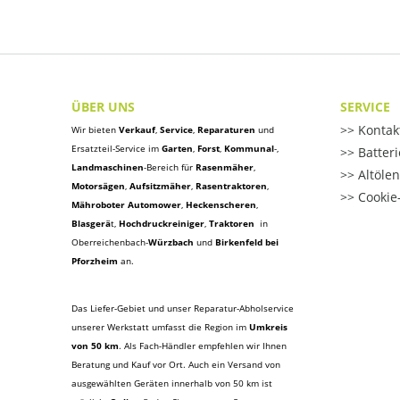
ÜBER UNS
SERVICE
Kontak
Wir bieten
Verkauf
,
Service
,
Reparaturen
und
Ersatzteil-Service im
Garten
,
Forst
,
Kommunal
-,
Batter
Landmaschinen
-Bereich für
Rasenmäher
,
Altöle
Motorsägen
,
Aufsitzmäher
,
Rasentraktoren
,
Cookie-
Mähroboter Automower
,
Heckenscheren
,
Blasgerä
t
,
Hochdruckreiniger
,
Traktoren
in
Oberreichenbach-
Würzbach
und
Birkenfeld bei
Pforzheim
an.
Das Liefer-Gebiet und unser Reparatur-Abholservice
unserer Werkstatt umfasst die Region im
Umkreis
von 50 km
. Als Fach-Händler empfehlen wir Ihnen
Beratung und Kauf vor Ort. Auch ein Versand von
ausgewählten Geräten innerhalb von 50 km ist