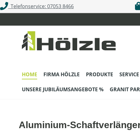
Telefonservice: 07053 8466
m Hauptinhalt springen
Zur Suche springen
Zur Hauptnavigation springen
HOME
FIRMA HÖLZLE
PRODUKTE
SERVICE
UNSERE JUBILÄUMSANGEBOTE %
GRANIT PAR
Aluminium-Schaftverlänge