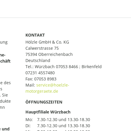
KONTAKT
lung
Hölzle GmbH & Co. KG
Calwerstrasse 75
75394 Oberreichenbach
ne-
Deutschland
chäft
Tel.:
Würzbach 07053 8466 ; Birkenfeld
07231 4557480
Fax: 07053 8983
le des
Mail:
es
 Sie
odukte
ÖFFNUNGSZEITEN
ann
Hauptfiliale Würzbach
Mo:
7.30-12.30 und 13.30-18.30
Di:
7.30-12.30 und 13.30-18.30
e und