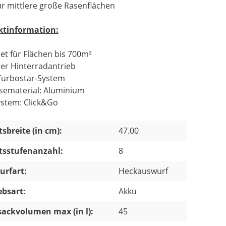
für mittlere große Rasenflächen
ktinformation:
et für Flächen bis 700m²
ler Hinterradantrieb
urbostar-System
ematerial: Aluminium
ystem: Click&Go
tsbreite (in cm):
47.00
tsstufenanzahl:
8
urfart:
Heckauswurf
ebsart:
Akku
ackvolumen max (in l):
45