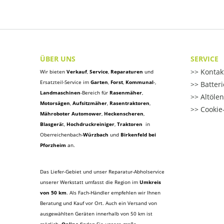
ÜBER UNS
SERVICE
Kontak
Wir bieten
Verkauf
,
Service
,
Reparaturen
und
Ersatzteil-Service im
Garten
,
Forst
,
Kommunal
-,
Batter
Landmaschinen
-Bereich für
Rasenmäher
,
Altöle
Motorsägen
,
Aufsitzmäher
,
Rasentraktoren
,
Cookie-
Mähroboter Automower
,
Heckenscheren
,
Blasgerä
t
,
Hochdruckreiniger
,
Traktoren
in
Oberreichenbach-
Würzbach
und
Birkenfeld bei
Pforzheim
an.
Das Liefer-Gebiet und unser Reparatur-Abholservice
unserer Werkstatt umfasst die Region im
Umkreis
von 50 km
. Als Fach-Händler empfehlen wir Ihnen
Beratung und Kauf vor Ort. Auch ein Versand von
ausgewählten Geräten innerhalb von 50 km ist