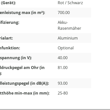
 (Gerät):
Rot / Schwarz
enleistung max (in m²):
700.00
ifizierung:
Akku-
Rasenmäher
ialart:
Aluminium
hfunktion:
Optional
pannung (in V):
40.00
ldruckpegel am Ohr (in
81.00
):
lleistungspegel (in dB(A)):
93.00
tthöhe min-max (in mm):
25-80