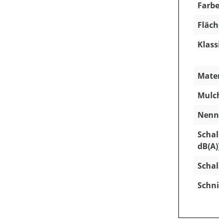
Farbe
Fläch
Klass
Mater
Mulc
Nenns
Schal
dB(A)
Schal
Schni