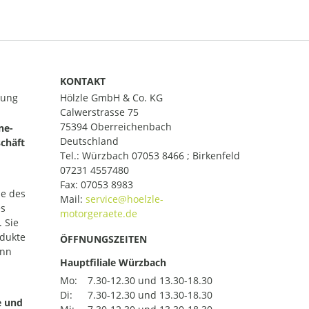
KONTAKT
lung
Hölzle GmbH & Co. KG
Calwerstrasse 75
75394 Oberreichenbach
ne-
Deutschland
chäft
Tel.:
Würzbach 07053 8466 ; Birkenfeld
07231 4557480
Fax: 07053 8983
le des
Mail:
es
 Sie
odukte
ÖFFNUNGSZEITEN
ann
Hauptfiliale Würzbach
Mo:
7.30-12.30 und 13.30-18.30
Di:
7.30-12.30 und 13.30-18.30
e und