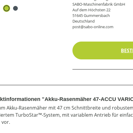
SABO-Maschinenfabrik GmbH
Auf dem Höchsten 22
51645 Gummersbach
Deutschland
post@sabo-online.com
BEST
ktinformationen "Akku-Rasenmäher 47-ACCU VARIO 
m Akku-Rasenmäher mit 47 cm Schnittbreite und robustem
iertem TurboStar™-System, mit variablem Antrieb für einfa
vor.