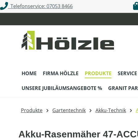
Telefonservice: 07053 8466
m Hauptinhalt springen
Zur Suche springen
Zur Hauptnavigation springen
HOME
FIRMA HÖLZLE
PRODUKTE
SERVICE
UNSERE JUBILÄUMSANGEBOTE %
GRANIT PAR
Produkte
Gartentechnik
Akku-Technik
Akku-Rasenmäher 47-ACCU