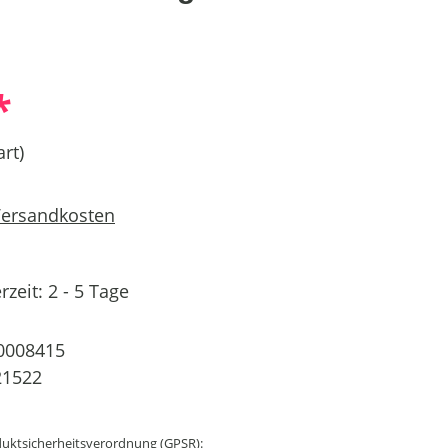
*
rt)
 Versandkosten
rzeit: 2 - 5 Tage
0008415
21522
uktsicherheitsverordnung (GPSR):