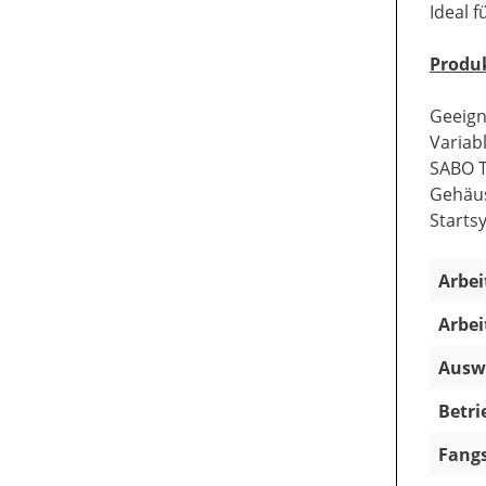
Ideal 
Produ
Geeign
Variab
SABO T
Gehäus
Starts
Arbei
Arbei
Ausw
Betri
Fangs