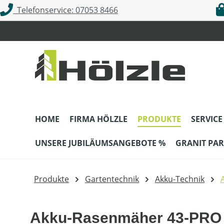
Telefonservice: 07053 8466
m Hauptinhalt springen
Zur Suche springen
Zur Hauptnavigation springen
HOME
FIRMA HÖLZLE
PRODUKTE
SERVICE
UNSERE JUBILÄUMSANGEBOTE %
GRANIT PAR
Produkte
Gartentechnik
Akku-Technik
Akku-Rasenmäher 43-PRO E