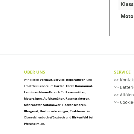
Klass
Motor
ÜBER UNS
SERVICE
Kontak
Wir bieten
Verkauf
,
Service
,
Reparaturen
und
Ersatzteil-Service im
Garten
,
Forst
,
Kommunal
-,
Batter
Landmaschinen
-Bereich für
Rasenmäher
,
Altöle
Motorsägen
,
Aufsitzmäher
,
Rasentraktoren
,
Cookie-
Mähroboter Automower
,
Heckenscheren
,
Blasgerä
t
,
Hochdruckreiniger
,
Traktoren
in
Oberreichenbach-
Würzbach
und
Birkenfeld bei
Pforzheim
an.