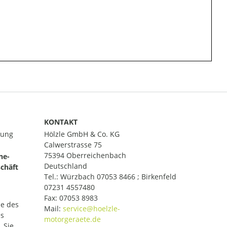
KONTAKT
lung
Hölzle GmbH & Co. KG
Calwerstrasse 75
75394 Oberreichenbach
ne-
Deutschland
chäft
Tel.:
Würzbach 07053 8466 ; Birkenfeld
07231 4557480
Fax: 07053 8983
le des
Mail:
es
 Sie