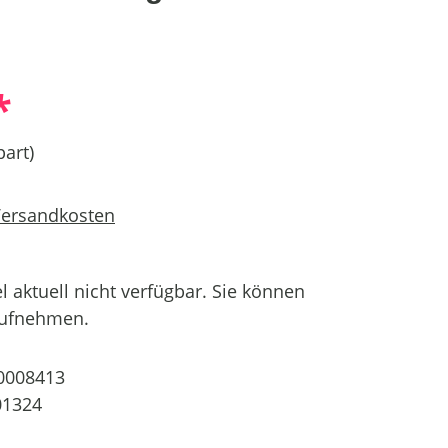
*
art)
 Versandkosten
el aktuell nicht verfügbar. Sie können
aufnehmen.
0008413
01324