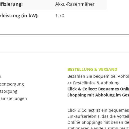
ifizierung:
Akku-Rasenmäher
leistung (in kW):
1.70
BESTELLUNG & VERSAND
Bezahlen Sie bequem bei Abho
t
Bestellinfos & Abholung
ieentsorgung
Click & Collect: Bequemes Onli
ntsorgung
Shopping mit Abholung im Ges
Einstellungen
Click & Collect ist ein bequemes
Einkaufserlebnis, das die Vortei
Online-Shoppings mit denen d
stationären Handels kombiniert.