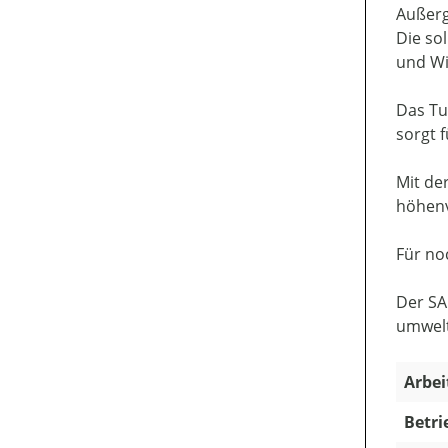
Außerg
Die so
und Wi
Das Tu
sorgt 
Mit de
höhenv
Für no
Der SA
umwelt
Arbei
Betri