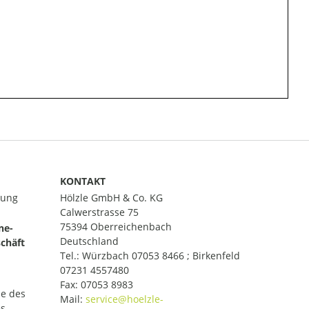
KONTAKT
lung
Hölzle GmbH & Co. KG
Calwerstrasse 75
75394 Oberreichenbach
ne-
Deutschland
chäft
Tel.:
Würzbach 07053 8466 ; Birkenfeld
07231 4557480
Fax: 07053 8983
le des
Mail:
es