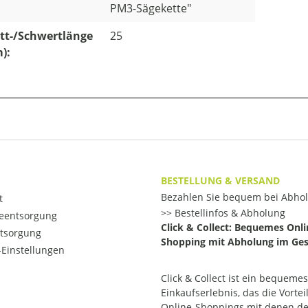
PM3-Sägekette"
tt-/Schwertlänge
25
m):
BESTELLUNG & VERSAND
Bezahlen Sie bequem bei Abho
t
Bestellinfos & Abholung
ieentsorgung
Click & Collect: Bequemes Onli
ntsorgung
Shopping mit Abholung im Ges
Einstellungen
Click & Collect ist ein bequemes
Einkaufserlebnis, das die Vortei
Online-Shoppings mit denen d