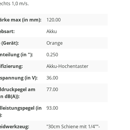
echts 1,0 m/s.
ärke max (in mm):
120.00
ebsart:
Akku
 (Gerät):
Orange
nteilung (in "):
0.250
ifizierung:
Akku-Hochentaster
pannung (in V):
36.00
ldruckpegel am
77.00
in dB(A)):
lleistungspegel (in
93.00
):
eidwerkzeug:
"30cm Schiene mit 1/4""-