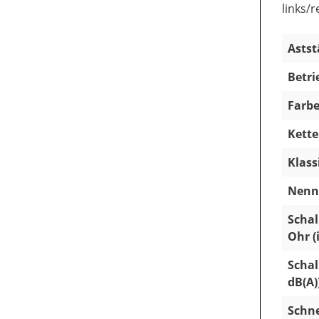
links/r
Astst
Betri
Farbe
Kette
Klass
Nenns
Schal
Ohr (
Schal
dB(A)
Schn