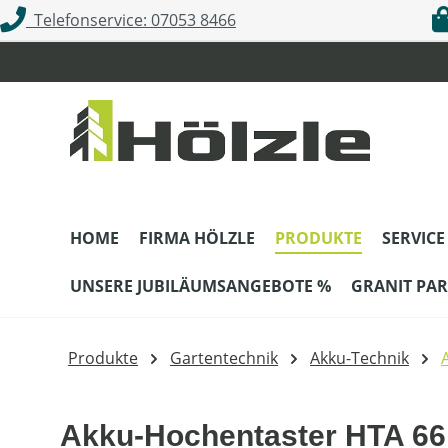
Telefonservice: 07053 8466
m Hauptinhalt springen
Zur Suche springen
Zur Hauptnavigation springen
HOME
FIRMA HÖLZLE
PRODUKTE
SERVICE
UNSERE JUBILÄUMSANGEBOTE %
GRANIT PAR
Produkte
Gartentechnik
Akku-Technik
Akku-Hochentaster HTA 66