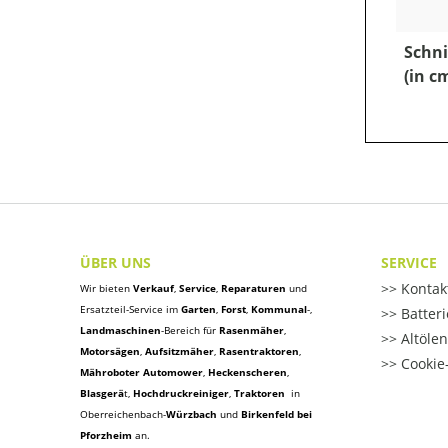
Schni
(in c
ÜBER UNS
SERVICE
Kontak
Wir bieten
Verkauf
,
Service
,
Reparaturen
und
Ersatzteil-Service im
Garten
,
Forst
,
Kommunal
-,
Batter
Landmaschinen
-Bereich für
Rasenmäher
,
Altöle
Motorsägen
,
Aufsitzmäher
,
Rasentraktoren
,
Cookie-
Mähroboter Automower
,
Heckenscheren
,
Blasgerä
t
,
Hochdruckreiniger
,
Traktoren
in
Oberreichenbach-
Würzbach
und
Birkenfeld bei
Pforzheim
an.