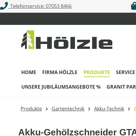
Telefonservice: 07053 8466
m Hauptinhalt springen
Zur Suche springen
Zur Hauptnavigation springen
HOME
FIRMA HÖLZLE
PRODUKTE
SERVICE
UNSERE JUBILÄUMSANGEBOTE %
GRANIT PAR
Produkte
Gartentechnik
Akku-Technik
Akku-Gehölzschneider GTA 4