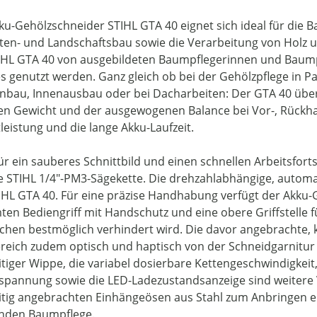
ku-Gehölzschneider STIHL GTA 40 eignet sich ideal für die B
ten- und Landschaftsbau sowie die Verarbeitung von Holz un
IHL GTA 40 von ausgebildeten Baumpflegerinnen und Baumpf
 genutzt werden. Ganz gleich ob bei der Gehölzpflege in P
nbau, Innenausbau oder bei Dacharbeiten: Der GTA 40 üb
en Gewicht und der ausgewogenen Balance bei Vor-, Rückh
leistung und die lange Akku-Laufzeit.
für ein sauberes Schnittbild und einen schnellen Arbeitsfor
e STIHL 1/4"-PM3-Sägekette. Die drehzahlabhängige, automat
IHL GTA 40. Für eine präzise Handhabung verfügt der Akku
ten Bediengriff mit Handschutz und eine obere Griffstelle fü
chen bestmöglich verhindert wird. Die davor angebrachte,
ereich zudem optisch und haptisch von der Schneidgarnitu
itiger Wippe, die variabel dosierbare Kettengeschwindigkeit,
spannung sowie die LED-Ladezustandsanzeige sind weitere Vo
itig angebrachten Einhängeösen aus Stahl zum Anbringen ei
rnden Baumpflege.