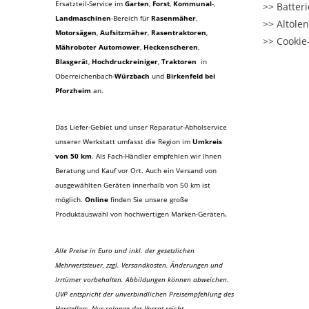
Ersatzteil-Service im
Garten
,
Forst
,
Kommunal
-,
Batter
Landmaschinen
-Bereich für
Rasenmäher
,
Altöle
Motorsägen
,
Aufsitzmäher
,
Rasentraktoren
,
Cookie-
Mähroboter Automower
,
Heckenscheren
,
Blasgerä
t
,
Hochdruckreiniger
,
Traktoren
in
Oberreichenbach-
Würzbach
und
Birkenfeld bei
Pforzheim
an.
Das Liefer-Gebiet und unser Reparatur-Abholservice
unserer Werkstatt umfasst die Region im
Umkreis
von 50 km
. Als Fach-Händler empfehlen wir Ihnen
Beratung und Kauf vor Ort. Auch ein Versand von
ausgewählten Geräten innerhalb von 50 km ist
möglich.
Online
finden Sie unsere große
Produktauswahl von hochwertigen Marken-Geräten
.
Alle Preise in Euro und inkl. der gesetzlichen
Mehrwertsteuer, zzgl. Versandkosten. Änderungen und
Irrtümer vorbehalten. Abbildungen können abweichen.
UVP entspricht der unverbindlichen Preisempfehlung des
Herstellers. Nur solange der Vorrat reicht.