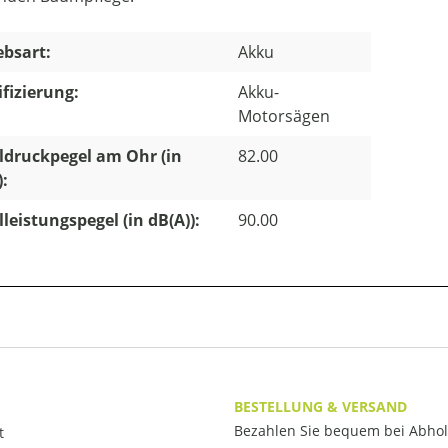
ebsart:
Akku
ifizierung:
Akku-
Motorsägen
ldruckpegel am Ohr (in
82.00
):
lleistungspegel (in dB(A)):
90.00
BESTELLUNG & VERSAND
Bezahlen Sie bequem bei Abho
t