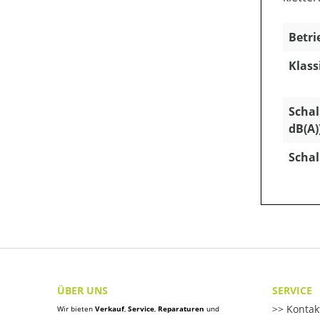
Betri
Klass
Schal
dB(A)
Schal
ÜBER UNS
SERVICE
Kontak
Wir bieten
Verkauf
,
Service
,
Reparaturen
und