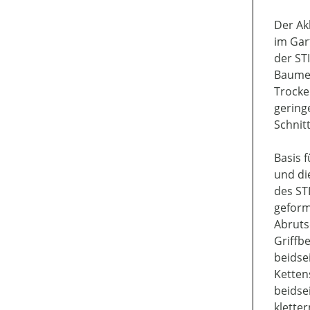
Der Ak
im Gar
der ST
Baumes
Trocke
gering
Schnitt
Basis 
und di
des ST
geform
Abruts
Griffb
beidse
Ketten
beidse
klette