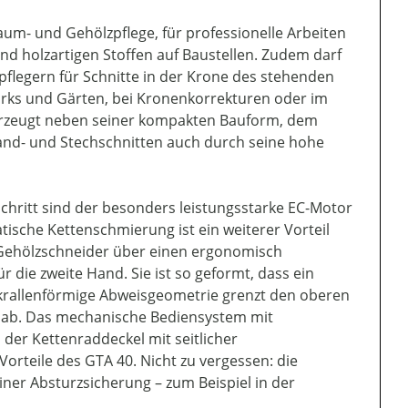
aum- und Gehölzpflege, für professionelle Arbeiten
d holzartigen Stoffen auf Baustellen. Zudem darf
legern für Schnitte in der Krone des stehenden
arks und Gärten, bei Kronenkorrekturen oder im
erzeugt neben seiner kompakten Bauform, dem
and- und Stechschnitten auch durch seine hohe
tschritt sind der besonders leistungsstarke EC-Motor
ische Kettenschmierung ist ein weiterer Vorteil
-Gehölzschneider über einen ergonomisch
r die zweite Hand. Sie ist so geformt, dass ein
 krallenförmige Abweisgeometrie grenzt den oberen
r ab. Das mechanische Bediensystem mit
 der Kettenraddeckel mit seitlicher
rteile des GTA 40. Nicht zu vergessen: die
ner Absturzsicherung – zum Beispiel in der