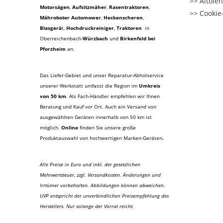
Altöle
Motorsägen
,
Aufsitzmäher
,
Rasentraktoren
,
Cookie-
Mähroboter Automower
,
Heckenscheren
,
Blasgerä
t
,
Hochdruckreiniger
,
Traktoren
in
Oberreichenbach-
Würzbach
und
Birkenfeld bei
Pforzheim
an.
Das Liefer-Gebiet und unser Reparatur-Abholservice
unserer Werkstatt umfasst die Region im
Umkreis
von 50 km
. Als Fach-Händler empfehlen wir Ihnen
Beratung und Kauf vor Ort. Auch ein Versand von
ausgewählten Geräten innerhalb von 50 km ist
möglich.
Online
finden Sie unsere große
Produktauswahl von hochwertigen Marken-Geräten
.
Alle Preise in Euro und inkl. der gesetzlichen
Mehrwertsteuer, zzgl. Versandkosten. Änderungen und
Irrtümer vorbehalten. Abbildungen können abweichen.
UVP entspricht der unverbindlichen Preisempfehlung des
Herstellers. Nur solange der Vorrat reicht.