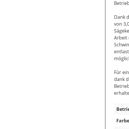
Betrie
Dank d
von 3,
Sägeke
Arbeit
Schwin
entlas
möglic
Für ei
dank d
Betrie
erhalt
Betri
Farbe