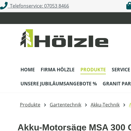
Telefonservice: 07053 8466
m Hauptinhalt springen
Zur Suche springen
Zur Hauptnavigation springen
HOME
FIRMA HÖLZLE
PRODUKTE
SERVICE
UNSERE JUBILÄUMSANGEBOTE %
GRANIT PAR
Produkte
Gartentechnik
Akku-Technik
Akku-Motorsäge MSA 300 C-