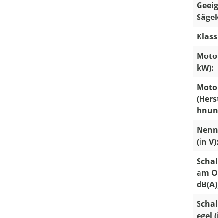
Geeig
Sägek
Klass
Motor
kW):
Moto
(Hers
hnun
Nenn
(in V)
Schal
am Oh
dB(A)
Schal
egel (