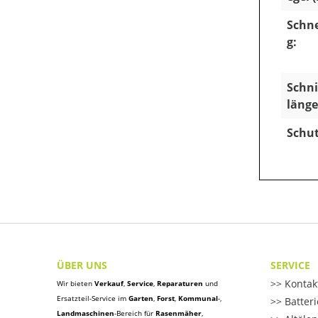
Schn
g:
Schni
länge
Schut
ÜBER UNS
SERVICE
Kontak
Wir bieten
Verkauf
,
Service
,
Reparaturen
und
Ersatzteil-Service im
Garten
,
Forst
,
Kommunal
-,
Batter
Landmaschinen
-Bereich für
Rasenmäher
,