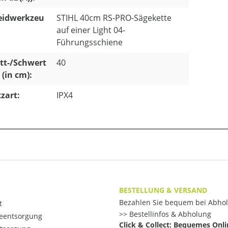
eidwerkzeu
STIHL 40cm RS-PRO-Sägekette
auf einer Light 04-
Führungsschiene
tt-/Schwert
40
 (in cm):
zart:
IPX4
BESTELLUNG & VERSAND
Bezahlen Sie bequem bei Abho
t
Bestellinfos & Abholung
ieentsorgung
Click & Collect: Bequemes Onli