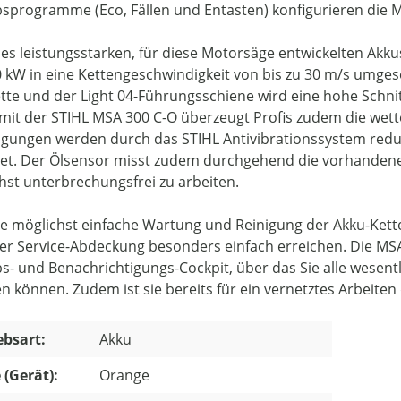
bsprogramme (Eco, Fällen und Entasten) konfigurieren die Mo
es leistungsstarken, für diese Motorsäge entwickelten Akkus 
0 kW in eine Kettengeschwindigkeit von bis zu 30 m/s umgese
tte und der Light 04-Führungsschiene wird eine hohe Schnitt
 mit der STIHL MSA 300 C-O überzeugt Profis zudem die wett
gungen werden durch das STIHL Antivibrationssystem redu
tet. Der Ölsensor misst zudem durchgehend die vorhandene 
hst unterbrechungsfrei zu arbeiten.
ne möglichst einfache Wartung und Reinigung der Akku-Kette
er Service-Abdeckung besonders einfach erreichen. Die MSA 
bs- und Benachrichtigungs-Cockpit, über das Sie alle wesen
en können. Zudem ist sie bereits für ein vernetztes Arbeite
ebsart:
Akku
 (Gerät):
Orange