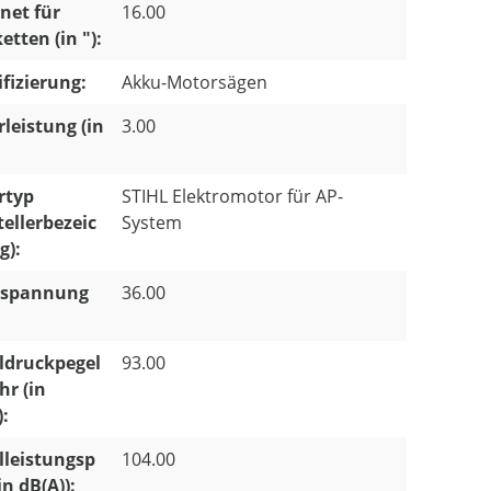
net für
16.00
etten (in "):
ifizierung:
Akku-Motorsägen
leistung (in
3.00
rtyp
STIHL Elektromotor für AP-
tellerbezeic
System
g):
spannung
36.00
:
ldruckpegel
93.00
r (in
):
lleistungsp
104.00
in dB(A)):